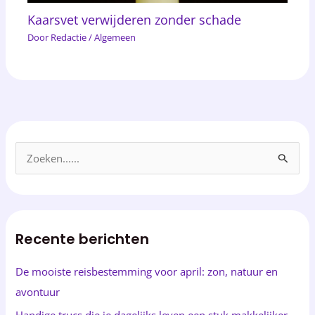
Kaarsvet verwijderen zonder schade
Door
Redactie
/
Algemeen
Z
o
e
k
Recente berichten
e
n
De mooiste reisbestemming voor april: zon, natuur en
n
avontuur
a
Handige trucs die je dagelijks leven een stuk makkelijker