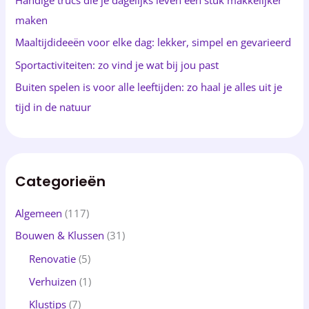
a
maken
r
Maaltijdideeën voor elke dag: lekker, simpel en gevarieerd
:
Sportactiviteiten: zo vind je wat bij jou past
Buiten spelen is voor alle leeftijden: zo haal je alles uit je
tijd in de natuur
Categorieën
Algemeen
(117)
Bouwen & Klussen
(31)
Renovatie
(5)
Verhuizen
(1)
Klustips
(7)