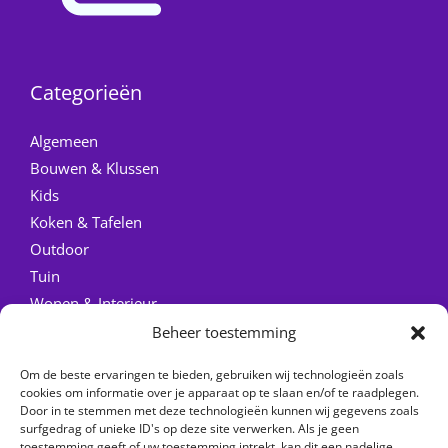
Categorieën
Algemeen
Bouwen & Klussen
Kids
Koken & Tafelen
Outdoor
Tuin
Wonen & Interieur
Beheer toestemming
Quick Links
Om de beste ervaringen te bieden, gebruiken wij technologieën zoals
Home
cookies om informatie over je apparaat op te slaan en/of te raadplegen.
Door in te stemmen met deze technologieën kunnen wij gegevens zoals
Over ons
surfgedrag of unieke ID's op deze site verwerken. Als je geen
Contact
toestemming geeft of uw toestemming intrekt, kan dit een nadelige