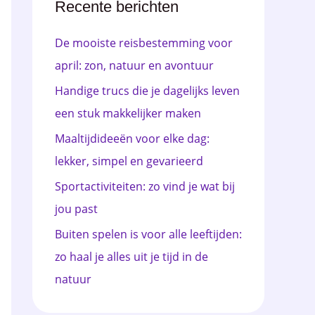
e
Recente berichten
n
De mooiste reisbestemming voor
n
april: zon, natuur en avontuur
a
Handige trucs die je dagelijks leven
a
een stuk makkelijker maken
r
Maaltijdideeën voor elke dag:
:
lekker, simpel en gevarieerd
Sportactiviteiten: zo vind je wat bij
jou past
Buiten spelen is voor alle leeftijden:
zo haal je alles uit je tijd in de
natuur