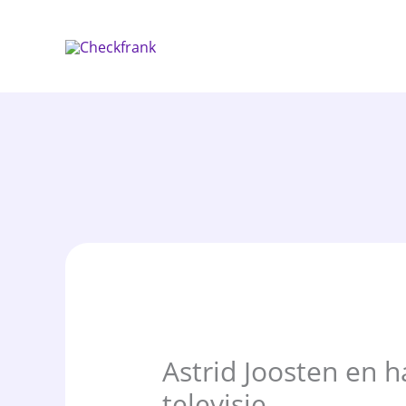
Spring
naar
de
inhoud
Astrid Joosten en 
televisie