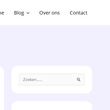
me
Blog
Over ons
Contact
Z
o
e
k