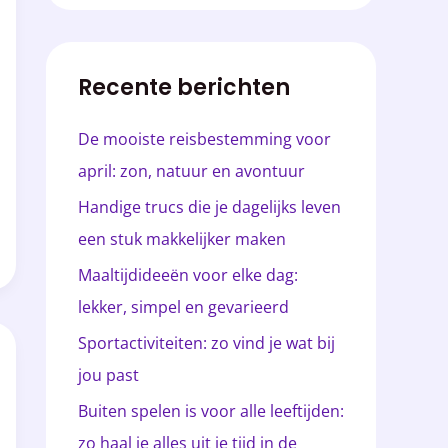
e
k
Recente berichten
e
n
De mooiste reisbestemming voor
n
april: zon, natuur en avontuur
a
Handige trucs die je dagelijks leven
a
een stuk makkelijker maken
r
Maaltijdideeën voor elke dag:
:
lekker, simpel en gevarieerd
Sportactiviteiten: zo vind je wat bij
jou past
Buiten spelen is voor alle leeftijden:
zo haal je alles uit je tijd in de