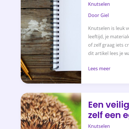
Knutselen
ideeën
Door
Giel
voor
kinderen
Knutselen is leuk 
en
leeftijd, je materia
volwassenen
of zelf graag iets c
dit artikel lees je 
Lees meer
Een
Een veili
veilig
zelf een 
huis
voor
Knutselen