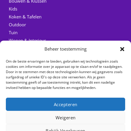
Bouwen & Klussen
Kids
Koken & Tafelen
Outdoor
Tuin
Wonen & Interieur
Beheer toestemming
Quick Links
Om de beste ervaringen te bieden, gebruiken wij technologieën zoals
Home
cookies om informatie over je apparaat op te slaan en/of te raadplegen.
Door in te stemmen met deze technologieën kunnen wij gegevens zoals
Over ons
surfgedrag of unieke ID's op deze site verwerken. Als je geen
Contact
toestemming geeft of uw toestemming intrekt, kan dit een nadelige
invloed hebben op bepaalde functies en mogelijkheden.
Accepteren
Weigeren
Copyright © 2026 Checkfrank
Bekijk Voorkeuren