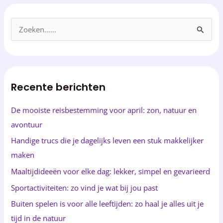
Z
o
e
k
Recente berichten
e
n
De mooiste reisbestemming voor april: zon, natuur en
n
avontuur
a
Handige trucs die je dagelijks leven een stuk makkelijker
a
maken
r
Maaltijdideeën voor elke dag: lekker, simpel en gevarieerd
:
Sportactiviteiten: zo vind je wat bij jou past
Buiten spelen is voor alle leeftijden: zo haal je alles uit je
tijd in de natuur