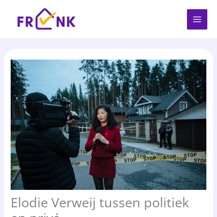
Spring
naar
de
inhoud
Elodie Verweij tussen politiek