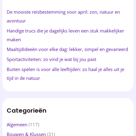
n
De mooiste reisbestemming voor april: zon, natuur en
n
avontuur
a
Handige trucs die je dagelijks leven een stuk makkelijker
a
maken
r
Maaltijdideeën voor elke dag: lekker, simpel en gevarieerd
:
Sportactiviteiten: zo vind je wat bij jou past
Buiten spelen is voor alle leeftijden: zo haal je alles uit je
tijd in de natuur
Categorieën
Algemeen
(117)
Bouwen & Klussen
(31)