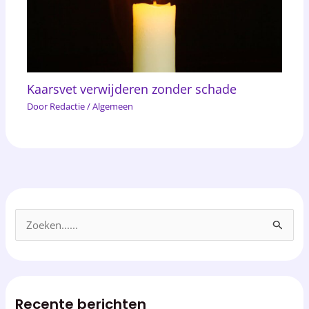
Kaarsvet verwijderen zonder schade
Door
Redactie
/
Algemeen
Z
o
e
k
Recente berichten
e