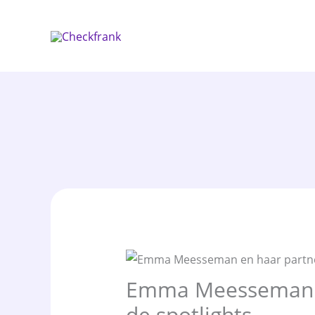
Spring
naar
de
inhoud
Emma Meesseman e
de spotlights