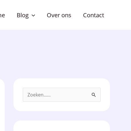
me
Blog
Over ons
Contact
Z
o
e
k