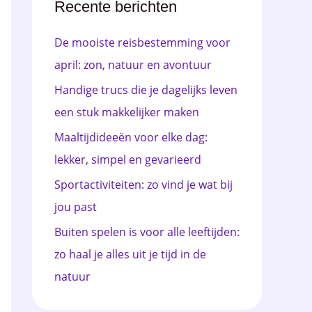
e
Recente berichten
n
De mooiste reisbestemming voor
n
april: zon, natuur en avontuur
a
Handige trucs die je dagelijks leven
a
een stuk makkelijker maken
r
Maaltijdideeën voor elke dag:
:
lekker, simpel en gevarieerd
Sportactiviteiten: zo vind je wat bij
jou past
Buiten spelen is voor alle leeftijden:
zo haal je alles uit je tijd in de
natuur