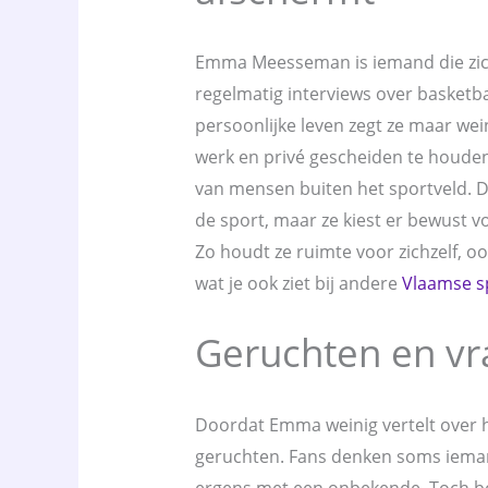
Emma Meesseman is iemand die zich 
regelmatig interviews over basketba
persoonlijke leven zegt ze maar wein
werk en privé gescheiden te houden.
van mensen buiten het sportveld. D
de sport, maar ze kiest er bewust v
Zo houdt ze ruimte voor zichzelf, ook
wat je ook ziet bij andere
Vlaamse s
Geruchten en vra
Doordat Emma weinig vertelt over h
geruchten. Fans denken soms ieman
ergens met een onbekende. Toch be