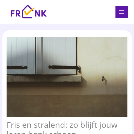
Spring
naar
de
inhoud
Fris en stralend: zo blijft jouw