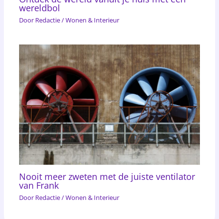
wereldbol
Door
Redactie
/
Wonen & Interieur
Nooit meer zweten met de juiste ventilator
van Frank
Door
Redactie
/
Wonen & Interieur