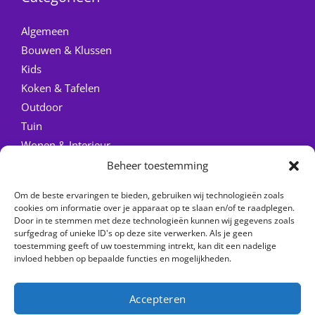
Algemeen
Bouwen & Klussen
Kids
Koken & Tafelen
Outdoor
Tuin
Wonen & Interieur
Beheer toestemming
Quick Links
Om de beste ervaringen te bieden, gebruiken wij technologieën zoals
Home
cookies om informatie over je apparaat op te slaan en/of te raadplegen.
Door in te stemmen met deze technologieën kunnen wij gegevens zoals
Over ons
surfgedrag of unieke ID's op deze site verwerken. Als je geen
Contact
toestemming geeft of uw toestemming intrekt, kan dit een nadelige
invloed hebben op bepaalde functies en mogelijkheden.
Accepteren