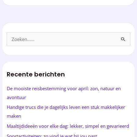
Z
o
e
k
Recente berichten
e
n
De mooiste reisbestemming voor april: zon, natuur en
n
avontuur
a
Handige trucs die je dagelijks leven een stuk makkelijker
a
maken
r
Maaltijdideeën voor elke dag: lekker, simpel en gevarieerd
:
Sportactiviteiten: zo vind je wat bij jou past