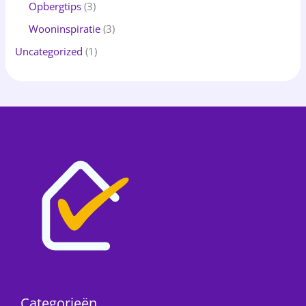
Opbergtips
(3)
Wooninspiratie
(3)
Uncategorized
(1)
Categorieën