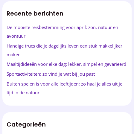
k
Recente berichten
e
n
De mooiste reisbestemming voor april: zon, natuur en
n
avontuur
a
Handige trucs die je dagelijks leven een stuk makkelijker
a
maken
r
Maaltijdideeën voor elke dag: lekker, simpel en gevarieerd
:
Sportactiviteiten: zo vind je wat bij jou past
Buiten spelen is voor alle leeftijden: zo haal je alles uit je
tijd in de natuur
Categorieën