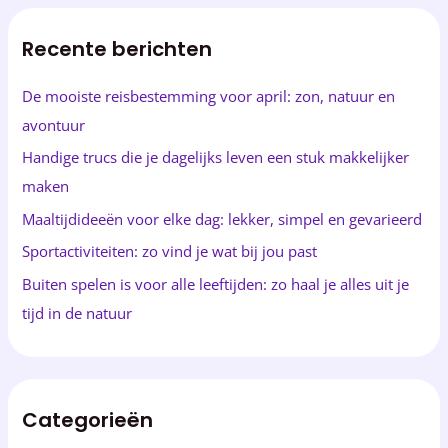
k
Recente berichten
e
n
De mooiste reisbestemming voor april: zon, natuur en
n
avontuur
a
Handige trucs die je dagelijks leven een stuk makkelijker
a
maken
r
Maaltijdideeën voor elke dag: lekker, simpel en gevarieerd
:
Sportactiviteiten: zo vind je wat bij jou past
Buiten spelen is voor alle leeftijden: zo haal je alles uit je
tijd in de natuur
Categorieën