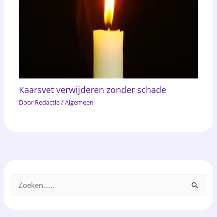
Kaarsvet verwijderen zonder schade
Door
Redactie
/
Algemeen
Z
o
e