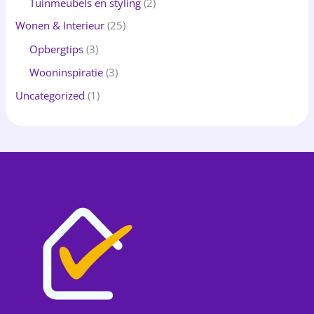
Tuinmeubels en styling
(2)
Wonen & Interieur
(25)
Opbergtips
(3)
Wooninspiratie
(3)
Uncategorized
(1)