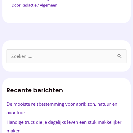
Door
Redactie
/
Algemeen
Z
o
e
k
Recente berichten
e
n
De mooiste reisbestemming voor april: zon, natuur en
n
avontuur
a
Handige trucs die je dagelijks leven een stuk makkelijker
a
maken