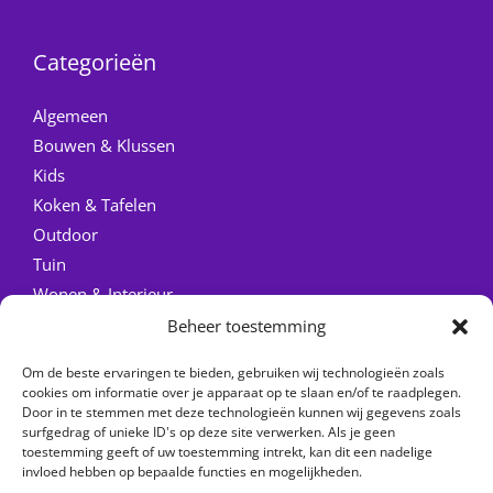
Categorieën
Algemeen
Bouwen & Klussen
Kids
Koken & Tafelen
Outdoor
Tuin
Wonen & Interieur
Beheer toestemming
Quick Links
Om de beste ervaringen te bieden, gebruiken wij technologieën zoals
Home
cookies om informatie over je apparaat op te slaan en/of te raadplegen.
Door in te stemmen met deze technologieën kunnen wij gegevens zoals
Over ons
surfgedrag of unieke ID's op deze site verwerken. Als je geen
Contact
toestemming geeft of uw toestemming intrekt, kan dit een nadelige
invloed hebben op bepaalde functies en mogelijkheden.