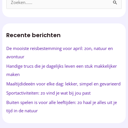
Z
o
e
k
Recente berichten
e
n
De mooiste reisbestemming voor april: zon, natuur en
n
avontuur
a
Handige trucs die je dagelijks leven een stuk makkelijker
a
maken
r
Maaltijdideeën voor elke dag: lekker, simpel en gevarieerd
:
Sportactiviteiten: zo vind je wat bij jou past
Buiten spelen is voor alle leeftijden: zo haal je alles uit je
tijd in de natuur