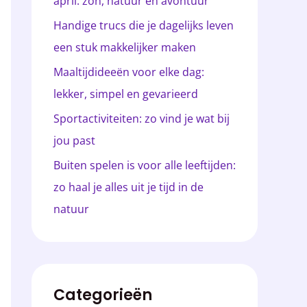
april: zon, natuur en avontuur
a
Handige trucs die je dagelijks leven
a
een stuk makkelijker maken
r
Maaltijdideeën voor elke dag:
:
lekker, simpel en gevarieerd
Sportactiviteiten: zo vind je wat bij
jou past
Buiten spelen is voor alle leeftijden:
zo haal je alles uit je tijd in de
natuur
Categorieën