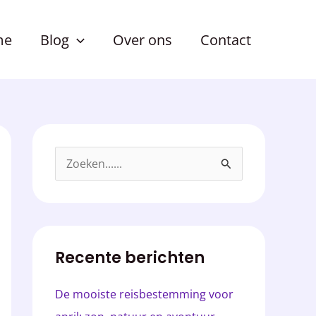
me
Blog
Over ons
Contact
Z
o
e
k
Recente berichten
e
n
De mooiste reisbestemming voor
n