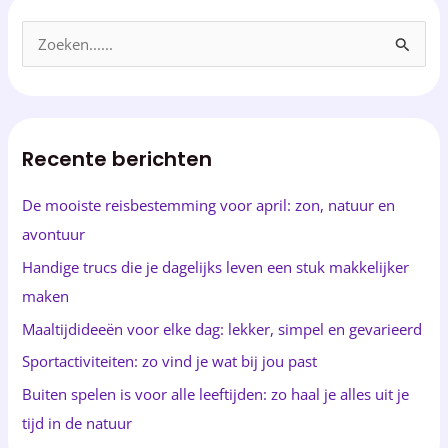
Z
o
e
k
Recente berichten
e
n
De mooiste reisbestemming voor april: zon, natuur en
n
avontuur
a
Handige trucs die je dagelijks leven een stuk makkelijker
a
maken
r
Maaltijdideeën voor elke dag: lekker, simpel en gevarieerd
:
Sportactiviteiten: zo vind je wat bij jou past
Buiten spelen is voor alle leeftijden: zo haal je alles uit je
tijd in de natuur