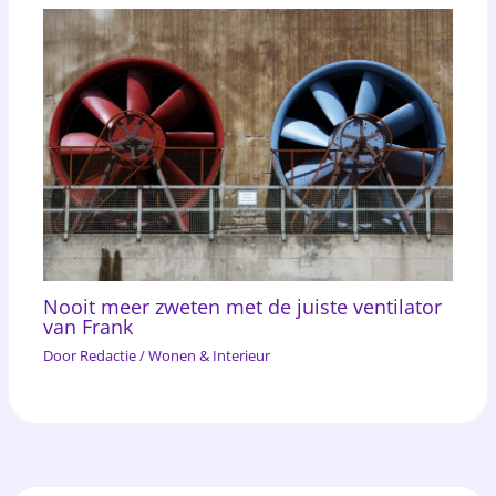
Nooit meer zweten met de juiste ventilator
van Frank
Door
Redactie
/
Wonen & Interieur