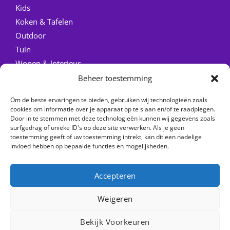
Kids
Koken & Tafelen
Outdoor
Tuin
Wonen & Interieur
Beheer toestemming
Quick Links
Om de beste ervaringen te bieden, gebruiken wij technologieën zoals
Home
cookies om informatie over je apparaat op te slaan en/of te raadplegen.
Door in te stemmen met deze technologieën kunnen wij gegevens zoals
Over ons
surfgedrag of unieke ID's op deze site verwerken. Als je geen
Contact
toestemming geeft of uw toestemming intrekt, kan dit een nadelige
invloed hebben op bepaalde functies en mogelijkheden.
Accepteren
Weigeren
Copyright © 2026 Checkfrank
Bekijk Voorkeuren