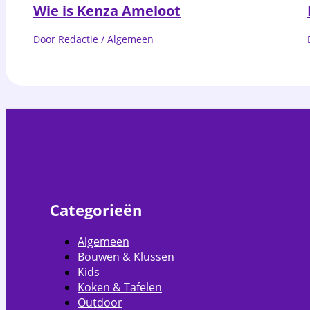
Wie is Kenza Ameloot
Door
Redactie
/
Algemeen
Categorieën
Algemeen
Bouwen & Klussen
Kids
Koken & Tafelen
Outdoor