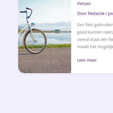
Fietsen
van
Door
Redactie
/
pa
je
fiets
Een fiets gebruiken
makkelijk
goed kunnen neerze
overal staat een fi
maakt het mogelijk 
Lees meer