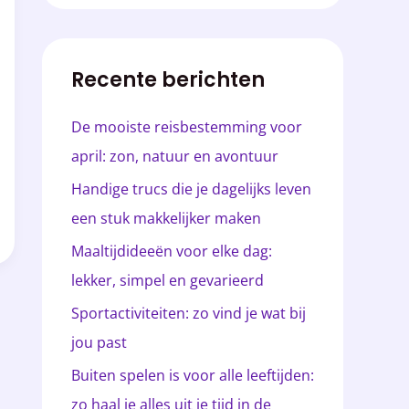
e
k
Recente berichten
e
n
De mooiste reisbestemming voor
n
april: zon, natuur en avontuur
a
Handige trucs die je dagelijks leven
a
een stuk makkelijker maken
r
Maaltijdideeën voor elke dag:
:
lekker, simpel en gevarieerd
Sportactiviteiten: zo vind je wat bij
jou past
Buiten spelen is voor alle leeftijden:
zo haal je alles uit je tijd in de