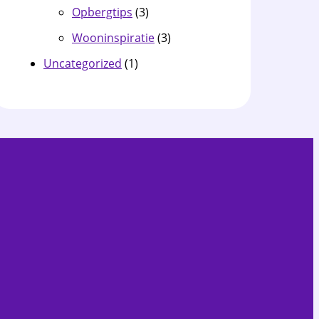
Opbergtips
(3)
Wooninspiratie
(3)
Uncategorized
(1)