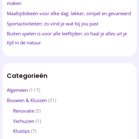
maken
r
Maaltijdideeën voor elke dag: lekker, simpel en gevarieerd
:
Sportactiviteiten: zo vind je wat bij jou past
Buiten spelen is voor alle leeftijden: zo haal je alles uit je
tijd in de natuur
Categorieën
Algemeen
(117)
Bouwen & Klussen
(31)
Renovatie
(5)
Verhuizen
(1)
Klustips
(7)