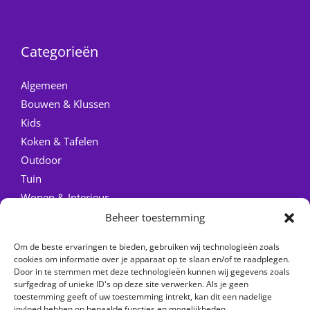
Categorieën
Algemeen
Bouwen & Klussen
Kids
Koken & Tafelen
Outdoor
Tuin
Wonen & Interieur
Beheer toestemming
Quick Links
Om de beste ervaringen te bieden, gebruiken wij technologieën zoals
Home
cookies om informatie over je apparaat op te slaan en/of te raadplegen.
Door in te stemmen met deze technologieën kunnen wij gegevens zoals
Over ons
surfgedrag of unieke ID's op deze site verwerken. Als je geen
Contact
toestemming geeft of uw toestemming intrekt, kan dit een nadelige
invloed hebben op bepaalde functies en mogelijkheden.