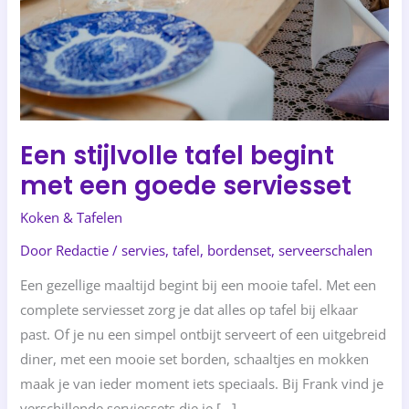
serviesset
Een stijlvolle tafel begint
met een goede serviesset
Koken & Tafelen
Door
Redactie
/
servies
,
tafel
,
bordenset
,
serveerschalen
Een gezellige maaltijd begint bij een mooie tafel. Met een
complete serviesset zorg je dat alles op tafel bij elkaar
past. Of je nu een simpel ontbijt serveert of een uitgebreid
diner, met een mooie set borden, schaaltjes en mokken
maak je van ieder moment iets speciaals. Bij Frank vind je
verschillende serviessets die je […]