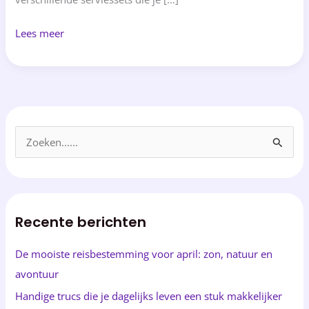
Lees meer
Z
o
e
k
Recente berichten
e
n
De mooiste reisbestemming voor april: zon, natuur en
n
avontuur
a
Handige trucs die je dagelijks leven een stuk makkelijker
a