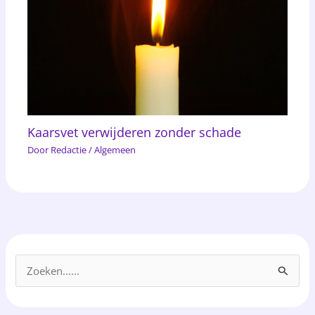
Kaarsvet verwijderen zonder schade
Door
Redactie
/
Algemeen
Z
o
e