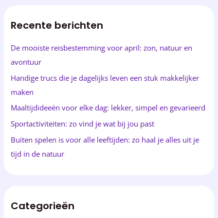
k
Recente berichten
e
n
De mooiste reisbestemming voor april: zon, natuur en
n
avontuur
a
Handige trucs die je dagelijks leven een stuk makkelijker
a
maken
r
Maaltijdideeën voor elke dag: lekker, simpel en gevarieerd
:
Sportactiviteiten: zo vind je wat bij jou past
Buiten spelen is voor alle leeftijden: zo haal je alles uit je
tijd in de natuur
Categorieën