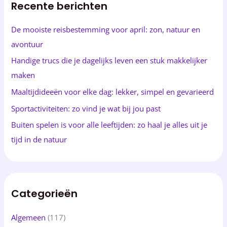
Recente berichten
e
n
De mooiste reisbestemming voor april: zon, natuur en
n
avontuur
a
Handige trucs die je dagelijks leven een stuk makkelijker
a
maken
r
Maaltijdideeën voor elke dag: lekker, simpel en gevarieerd
:
Sportactiviteiten: zo vind je wat bij jou past
Buiten spelen is voor alle leeftijden: zo haal je alles uit je
tijd in de natuur
Categorieën
Algemeen
(117)