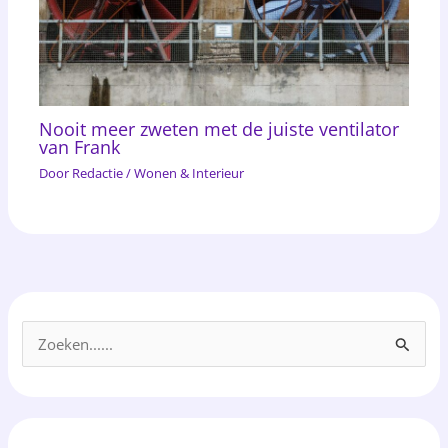
Nooit meer zweten met de juiste ventilator
van Frank
Door
Redactie
/
Wonen & Interieur
Z
o
e
k