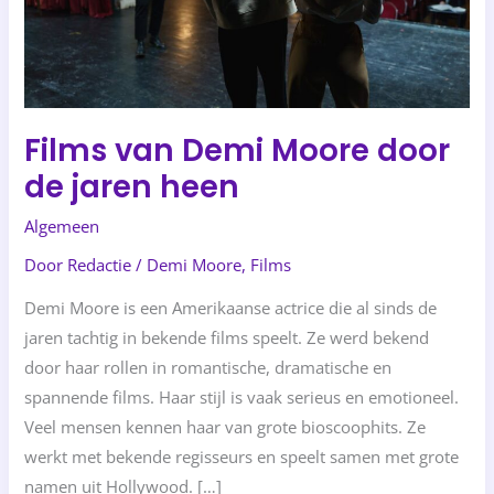
heen
Films van Demi Moore door
de jaren heen
Algemeen
Door
Redactie
/
Demi Moore
,
Films
Demi Moore is een Amerikaanse actrice die al sinds de
jaren tachtig in bekende films speelt. Ze werd bekend
door haar rollen in romantische, dramatische en
spannende films. Haar stijl is vaak serieus en emotioneel.
Veel mensen kennen haar van grote bioscoophits. Ze
werkt met bekende regisseurs en speelt samen met grote
namen uit Hollywood. […]