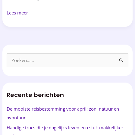
Lees meer
Z
o
e
k
Recente berichten
e
n
De mooiste reisbestemming voor april: zon, natuur en
n
avontuur
a
Handige trucs die je dagelijks leven een stuk makkelijker
a