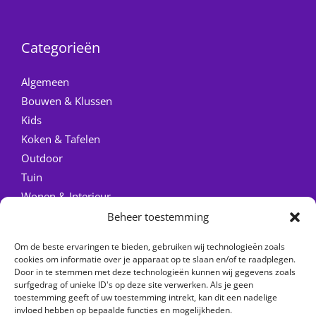
Categorieën
Algemeen
Bouwen & Klussen
Kids
Koken & Tafelen
Outdoor
Tuin
Wonen & Interieur
Beheer toestemming
Quick Links
Om de beste ervaringen te bieden, gebruiken wij technologieën zoals
Home
cookies om informatie over je apparaat op te slaan en/of te raadplegen.
Door in te stemmen met deze technologieën kunnen wij gegevens zoals
Over ons
surfgedrag of unieke ID's op deze site verwerken. Als je geen
Contact
toestemming geeft of uw toestemming intrekt, kan dit een nadelige
invloed hebben op bepaalde functies en mogelijkheden.