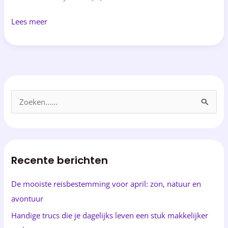
Lees meer
Z
o
e
k
Recente berichten
e
n
De mooiste reisbestemming voor april: zon, natuur en
n
avontuur
a
Handige trucs die je dagelijks leven een stuk makkelijker
a