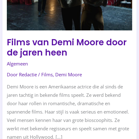
heen
Films van Demi Moore door
de jaren heen
Algemeen
Door
Redactie
/
Films
,
Demi Moore
Demi Moore is een Amerikaanse actrice die al sinds de
jaren tachtig in bekende films speelt. Ze werd bekend
door haar rollen in romantische, dramatische en
spannende films. Haar stijl is vaak serieus en emotioneel.
Veel mensen kennen haar van grote bioscoophits. Ze
werkt met bekende regisseurs en speelt samen met grote
namen uit Hollywood. […]