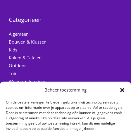
Categorieën
Algemeen
Bouwen & Klussen
Kids
Koken & Tafelen
Outdoor
Tuin
Wonen & Interieur
Beheer toestemming
Quick Links
Om de beste ervaringen te bieden, gebruiken wij technologieën zoals
Home
cookies om informatie over je apparaat op te slaan en/of te raadplegen.
Door in te stemmen met deze technologieën kunnen wij gegevens zoals
Over ons
surfgedrag of unieke ID's op deze site verwerken. Als je geen
Contact
toestemming geeft of uw toestemming intrekt, kan dit een nadelige
invloed hebben op bepaalde functies en mogelijkheden.